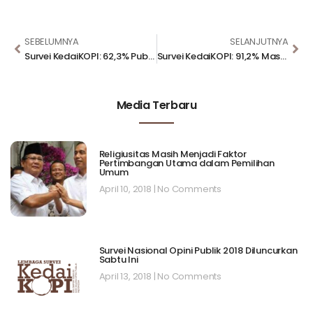
SEBELUMNYA
SELANJUTNYA
Survei KedaiKOPI: 62,3% Publik Percaya Transparansi BPI Danantara, Sinyal Baik Investasi Tanah Air
Survei KedaiKOPI: 91,2% Masyarakat Puas dengan Rekayasa Lalu Lintas Mudik 2025
Media Terbaru
Religiusitas Masih Menjadi Faktor
Pertimbangan Utama dalam Pemilihan
Umum
April 10, 2018
No Comments
Survei Nasional Opini Publik 2018 Diluncurkan
Sabtu Ini
April 13, 2018
No Comments