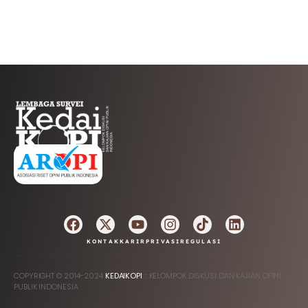
AFILIASI
KONTAK
KARIR
PRIVASI
REGULASI
COPYRIGHT © 2014-2024
KEDAIKOPI
:: KELOMPOK DISKUSI DAN KAJIAN OPINI
PUBLIK INDONESIA