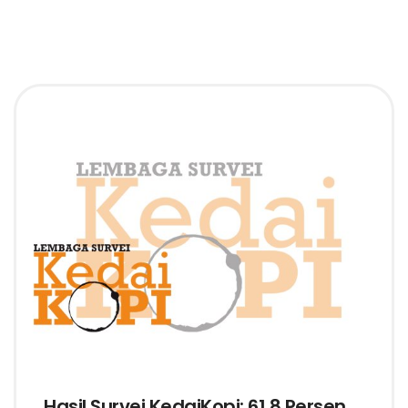
Hasil Survei KedaiKopi: 61,8 Persen