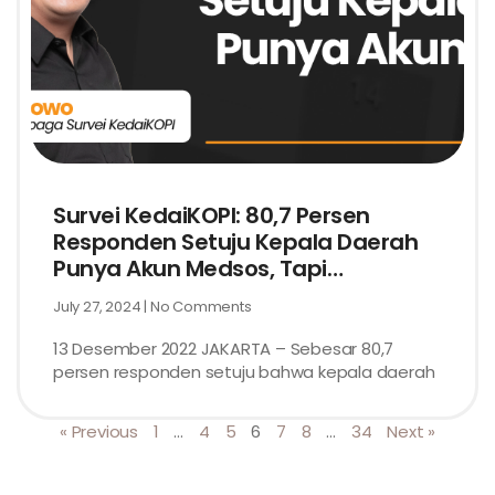
Survei KedaiKOPI: 80,7 Persen
Responden Setuju Kepala Daerah
Punya Akun Medsos, Tapi…
July 27, 2024
No Comments
13 Desember 2022 JAKARTA – Sebesar 80,7
persen responden setuju bahwa kepala daerah
« Previous
1
…
4
5
6
7
8
…
34
Next »