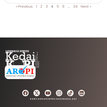
« Previous
1
2
3
4
5
6
…
34
Next »
AFILIASI
KONTAK
KARIR
PRIVASI
REGULASI