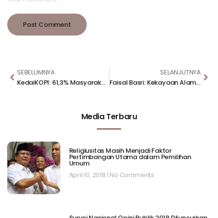
SEBELUMNYA
SELANJUTNYA
KedaiKOPI: 61,3% Masyarakat Menginginkan Perubahan
Faisal Basri: Kekayaan Alam Indonesia Dikelola China, Kita Tak Dapat Apa-apa
Media Terbaru
Religiusitas Masih Menjadi Faktor
Pertimbangan Utama dalam Pemilihan
Umum
April 10, 2018
No Comments
Survei Nasional Opini Publik 2018 Diluncurkan