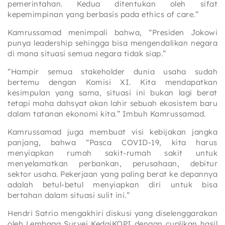
pemerintahan. Kedua ditentukan oleh sifat
kepemimpinan yang berbasis pada ethics of care.”
Kamrussamad menimpali bahwa, “Presiden Jokowi
punya leadership sehingga bisa mengendalikan negara
di mana situasi semua negara tidak siap.”
“Hampir semua stakeholder dunia usaha sudah
bertemu dengan Komisi XI. Kita mendapatkan
kesimpulan yang sama, situasi ini bukan lagi berat
tetapi maha dahsyat akan lahir sebuah ekosistem baru
dalam tatanan ekonomi kita.” Imbuh Kamrussamad.
Kamrussamad juga membuat visi kebijakan jangka
panjang, bahwa “Pasca COVID-19, kita harus
menyiapkan rumah sakit-rumah sakit untuk
menyelamatkan perbankan, perusahaan, debitur
sektor usaha. Pekerjaan yang paling berat ke depannya
adalah betul-betul menyiapkan diri untuk bisa
bertahan dalam situasi sulit ini.”
Hendri Satrio mengakhiri diskusi yang diselenggarakan
oleh Lembaga Survei KedaiKOPI dengan cuplikan hasil