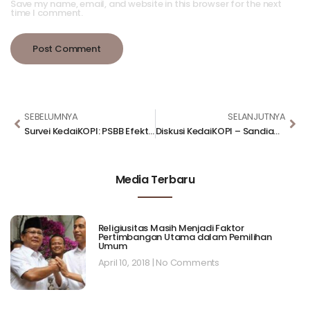
Save my name, email, and website in this browser for the next
time I comment.
SEBELUMNYA
SELANJUTNYA
Survei KedaiKOPI: PSBB Efektif, Tapi Kesadaran Cuci Tangan dan Tetap Di Rumah Rendah
Diskusi KedaiKOPI – Sandiaga Uno: Kebijakan Pemerintah harus Berbasis Sains dan Data
Media Terbaru
Religiusitas Masih Menjadi Faktor
Pertimbangan Utama dalam Pemilihan
Umum
April 10, 2018
No Comments