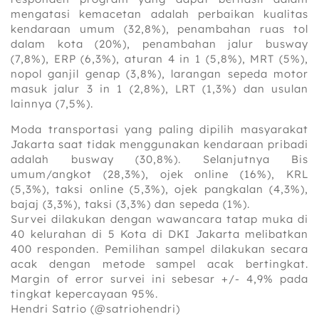
mengatasi kemacetan adalah perbaikan kualitas
kendaraan umum (32,8%), penambahan ruas tol
dalam kota (20%), penambahan jalur busway
(7,8%), ERP (6,3%), aturan 4 in 1 (5,8%), MRT (5%),
nopol ganjil genap (3,8%), larangan sepeda motor
masuk jalur 3 in 1 (2,8%), LRT (1,3%) dan usulan
lainnya (7,5%).
‎Moda transportasi yang paling dipilih masyarakat
Jakarta saat tidak menggunakan kendaraan pribadi
adalah busway (30,8%). Selanjutnya Bis
umum/angkot (28,3%), ojek online (16%), KRL
(5,3%), taksi online (5,3%), ojek pangkalan (4,3%),
bajaj (3,3%), taksi (3,3%) dan sepeda (1%).
Survei dilakukan dengan wawancara tatap muka di
40 kelurahan di 5 Kota di DKI Jakarta melibatkan
400 responden. Pemilihan sampel dilakukan secara
acak dengan metode sampel acak bertingkat.
Margin of error survei ini sebesar +/- 4,9% pada
tingkat kepercayaan 95%.
Hendri Satrio (@satriohendri)