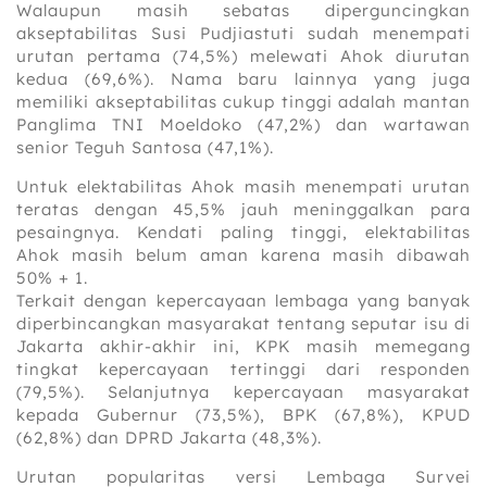
Walaupun masih sebatas diperguncingkan
akseptabilitas Susi Pudjiastuti sudah menempati
urutan pertama (74,5%) ‎melewati Ahok diurutan
kedua (69,6%). Nama baru lainnya yang juga
memiliki akseptabilitas cukup tinggi adalah mantan
Panglima TNI Moeldoko (47,2%) dan wartawan
senior Teguh Santosa (47,1%).
Untuk elektabilitas Ahok masih menempati urutan‎
teratas dengan 45,5% jauh meninggalkan para
pesaingnya. Kendati paling tinggi, elektabilitas
Ahok masih belum aman karena masih dibawah
50% + 1.
Terkait dengan kepercayaan lembaga yang banyak
diperbincangkan masyarakat tentang seputar isu di
Jakarta akhir-akhir ini, KPK masih memegang
tingkat kepercayaan tertinggi dari responden
(79,5%). Selanjutnya kepercayaan masyarakat
kepada Gubernur (73,5%), BPK (67,8%), KPUD
(62,8%) dan DPRD Jakarta (48,3%).
Urutan popularitas versi Lembaga Survei