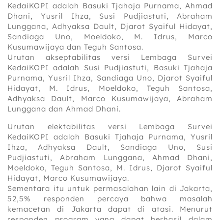
KedaiKOPI adalah Basuki Tjahaja Purnama, Ahmad
Dhani, Yusril Ihza, Susi Pudjiastuti, Abraham
Lunggana, Adhyaksa Dault, Djarot Syaiful Hidayat,
Sandiaga Uno, Moeldoko, M. Idrus, Marco
Kusumawijaya dan Teguh Santosa.
Urutan akseptabilitas versi Lembaga Survei
KedaiKOPI adalah Susi Pudjiastuti, Basuki Tjahaja
Purnama, Yusril Ihza, Sandiaga Uno, Djarot Syaiful
Hidayat, M. Idrus, Moeldoko, Teguh Santosa,
Adhyaksa Dault, Marco Kusumawijaya, Abraham
Lunggana dan Ahmad Dhani.
Urutan elektabilitas versi Lembaga Survei
KedaiKOPI adalah Basuki Tjahaja Purnama, Yusril
Ihza, Adhyaksa Dault, Sandiaga Uno, Susi
Pudjiastuti, Abraham Lunggana, Ahmad Dhani,
Moeldoko, Teguh Santosa, M. Idrus, Djarot Syaiful
Hidayat, Marco Kusumawijaya.
Sementara itu untuk permasalahan lain di Jakarta,
52,5% responden ‎percaya bahwa masalah
kemacetan di Jakarta dapat di atasi. Menurut
responden program yang dapat berhasil dalam