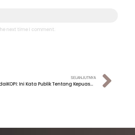
the next time I comment.
SELANJUTNYA
KedaiKOPI: Ini Kata Publik Tentang Kepuasan Pada Presiden, Aksi Mahasiswa, UU KPK dan Rancangan UU Lainnya