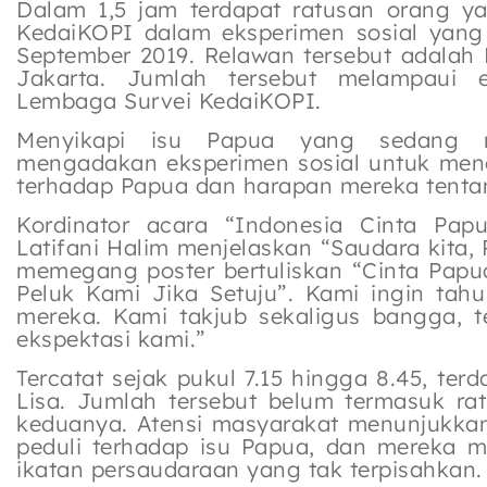
Dalam 1,5 jam terdapat ratusan orang 
KedaiKOPI dalam eksperimen sosial yang 
September 2019. Relawan tersebut adalah 
Jakarta. Jumlah tersebut melampaui e
Lembaga Survei KedaiKOPI.
Menyikapi isu Papua yang sedang r
mengadakan eksperimen sosial untuk menc
terhadap Papua dan harapan mereka tenta
Kordinator acara “Indonesia Cinta Pap
Latifani Halim menjelaskan “Saudara kita, 
memegang poster bertuliskan “Cinta Papu
Peluk Kami Jika Setuju”. Kami ingin ta
mereka. Kami takjub sekaligus bangga, 
ekspektasi kami.”
Tercatat sejak pukul 7.15 hingga 8.45, te
Lisa. Jumlah tersebut belum termasuk ra
keduanya. Atensi masyarakat menunjukka
peduli terhadap isu Papua, dan mereka 
ikatan persaudaraan yang tak terpisahkan.