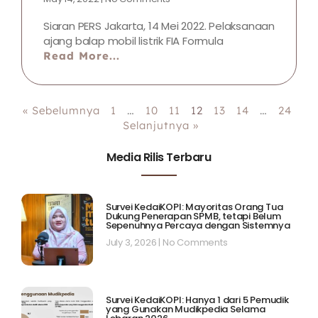
Siaran PERS Jakarta, 14 Mei 2022. Pelaksanaan
ajang balap mobil listrik FIA Formula
Read More...
« Sebelumnya
1
…
10
11
12
13
14
…
24
Selanjutnya »
Media Rilis Terbaru
Survei KedaiKOPI: Mayoritas Orang Tua
Dukung Penerapan SPMB, tetapi Belum
Sepenuhnya Percaya dengan Sistemnya
July 3, 2026
No Comments
Survei KedaiKOPI: Hanya 1 dari 5 Pemudik
yang Gunakan Mudikpedia Selama