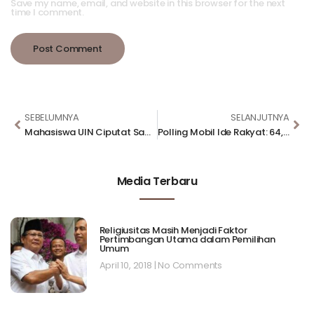
Save my name, email, and website in this browser for the next
time I comment.
SEBELUMNYA
SELANJUTNYA
Mahasiswa UIN Ciputat Sampaikan Pandangan Atas Isu Politik Nasional Lewat Mobil Ide Rakyat
Polling Mobil Ide Rakyat: 64,1 Persen Responden Minta DPR Perlu Lanjutkan Hak Angket
Media Terbaru
Religiusitas Masih Menjadi Faktor
Pertimbangan Utama dalam Pemilihan
Umum
April 10, 2018
No Comments