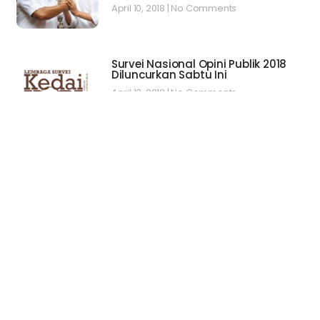
April 10, 2018
No Comments
Survei Nasional Opini Publik 2018
Diluncurkan Sabtu Ini
April 13, 2018
No Comments
Pilkada Bikin Jokowi di Atas Angin:
Demokrat Siapkan JK-AHY, Prabowo
Cari Pendamping
July 2, 2018
No Comments