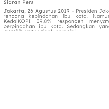
Siaran Pers
Jakarta, 26 Agustus 2019
– Presiden Jo
rencana kepindahan ibu kota. Namun
KedaiKOPI 39,8% responden menyata
perpindahan ibu kota. Sedangkan yan
memilih untuk tidak beropini.
Di dalam survei yang dilakukan pada t
menemukan bahwa 95,7% responden 
mengekspresikan ketidaksetujuanny
Sementara 48,1% responden dari pul
terhadap rencana perpindahan ibu ko
memiliki prosentase terbesar untuk per
ibu kota dengan 68,1% sepakat ibu kota 
“Penduduk DKI Jakarta tentu saja ya
perpindahan ini, tidak mengherankan j
setuju,” kata Kunto Wibowo, Direk
menambahkan bahwa belum adanya kejel
di DKI Jakarta setelah perpindahan ibu
usaha pemerintah untuk meminimalisir 