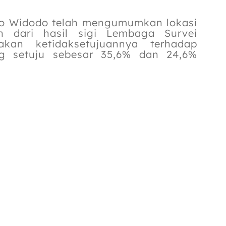
ko Widodo telah mengumumkan lokasi
 dari hasil sigi Lembaga Survei
kan ketidaksetujuannya terhadap
g setuju sebesar 35,6% dan 24,6%
anggal 14-21 Agustus 2019 ini juga
yang berasal dari DKI Jakarta
a terhadap kepindahan ibu kota.
au Kalimantan menyatakan setuju
ta. Responden dari pulau Sulawesi
setujuan terhadap rencana pindahnya
pindah.
ng paling terdampak dari rencana
ika mereka paling banyak yang tidak
tur Eksekutif KedaiKOPI. Kunto
asan tentang apa yang akan terjadi
 kota dan minimnya informasi tentang
dampak negatif kepindahan Ibu kota