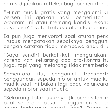
harus dijadikan refleksi bagi pemerintah s
“Minat mudik gratis yang mengalami ke
persen ini apakah hasil pemerintah
program ini atau memang kondisi ekon
daya beli?,” kata Trubus dalam launching 
Ia pun juga menyoroti soal aturan pe
Trubus mengatakan sebaiknya pengguna
dengan catatan tidak membawa anak di 
“Saya sendiri berkali-kali mengataka
karena kan sekarang ada pro-kontra i
juga, tapi yang melarang tidak memberika
Sementara itu, pengamat transport
penggunaan sepeda motor untuk mudik. 
mudik saat ini bukan lagi pada kelanca
sepeda motor saat mudik.
“Sekarang tolak ukurnya (keberhasilan mu
buat seberapa besar penggunaan seped
kalau berkurang berarti apa? Orang 