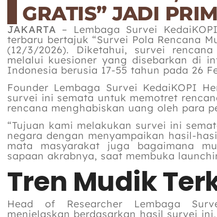
GRATIS” JADI PR
JAKARTA
– Lembaga Survei KedaiKOPI 
terbaru bertajuk “Survei Pola Rencana M
(12/3/2026). Diketahui, survei rencan
melalui kuesioner yang disebarkan di i
Indonesia berusia 17-55 tahun pada 26 Fe
Founder Lembaga Survei KedaiKOPI Hen
survei ini semata untuk memotret renca
rencana menghabiskan uang oleh para 
“Tujuan kami melakukan survei ini sema
negara dengan menyampaikan hasil-hasi
mata masyarakat juga bagaimana mudi
sapaan akrabnya, saat membuka launchin
Tren Mudik Terk
Head of Researcher Lembaga Surv
menjelaskan berdasarkan hasil survei in