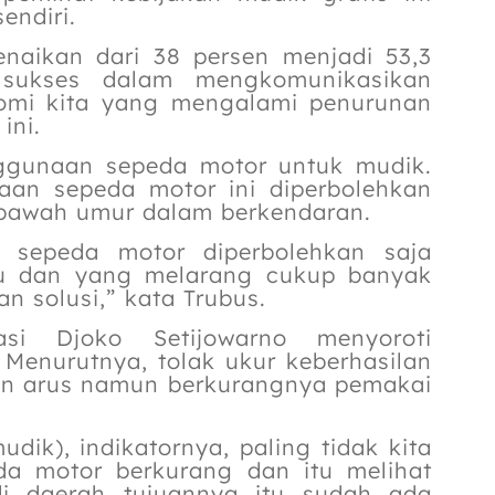
endiri.
naikan dari 38 persen menjadi 53,3
 sukses dalam mengkomunikasikan
omi kita yang mengalami penurunan
ini.
nggunaan sepeda motor untuk mudik.
an sepeda motor ini diperbolehkan
bawah umur dalam berkendaran.
n, sepeda motor diperbolehkan saja
tu dan yang melarang cukup banyak
n solusi,” kata Trubus.
asi Djoko Setijowarno menyoroti
Menurutnya, tolak ukur keberhasilan
ran arus namun berkurangnya pemakai
dik), indikatornya, paling tidak kita
a motor berkurang dan itu melihat
di daerah tujuannya itu sudah ada