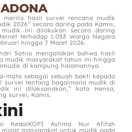
IMADONA
merilis hasil survei rencana mudik
udik 2026” secara daring pada Kamis,
a mudik ini dilakukan secara daring
nternet terhadap 1.053 Warga Negara
bruari hingga 7 Maret 2026.
dri Satrio mengatakan bahwa hasil
na mudik masyarakat tahun ini hingga
pemudik di kampung halamannya.
ta-mata sebagai sebuah bakti kepada
l survei tentang bagaimana mudik di
k ini dilaksanakan,” kata Hensa,
g survei, Kamis.
ini
ei KedaiKOPI Ashma Nur Afifah
i, minat masyarakat untuk mudik pada