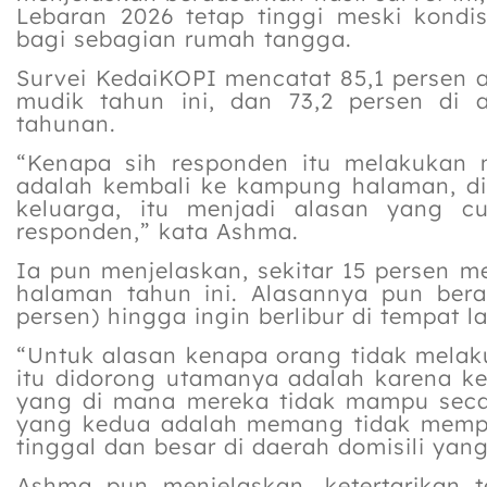
Lebaran 2026 tetap tinggi meski kond
bagi sebagian rumah tangga.
Survei KedaiKOPI mencatat 85,1 persen 
mudik tahun ini, dan 73,2 persen di 
tahunan.
“Kenapa sih responden itu melakukan
adalah kembali ke kampung halaman, d
keluarga, itu menjadi alasan yang c
responden,” kata Ashma.
Ia pun menjelaskan, sekitar 15 persen 
halaman tahun ini. Alasannya pun bera
persen) hingga ingin berlibur di tempat la
“Untuk alasan kenapa orang tidak melak
itu didorong utamanya adalah karena k
yang di mana mereka tidak mampu seca
yang kedua adalah memang tidak memp
tinggal dan besar di daerah domisili yan
Ashma pun menjelaskan, ketertarikan 