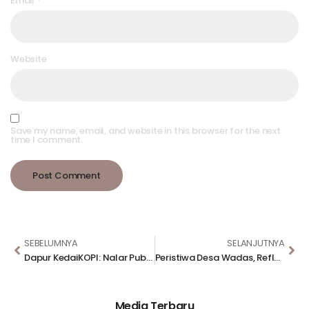
Email
*
Website
Save my name, email, and website in this browser for the next
time I comment.
SEBELUMNYA
SELANJUTNYA
Dapur KedaiKOPI: Nalar Publik akan Terjaga Bila Para Pemimpin Mampu Menghindar dari Benturan Kepentingan
Peristiwa Desa Wadas, Refleksi Tujuan Pembangunan Pemerintah
Media Terbaru