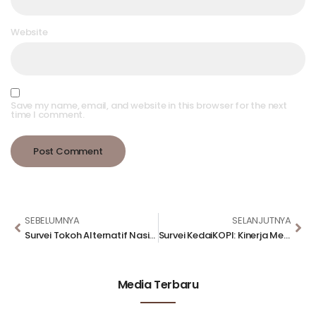
Website
Save my name, email, and website in this browser for the next
time I comment.
SEBELUMNYA
SELANJUTNYA
Survei Tokoh Alternatif Nasional
Survei KedaiKOPI: Kinerja Menteri BUMN Paling Diapresiasi, Menko PMK Mesti Kerja Lebih Keras
Media Terbaru