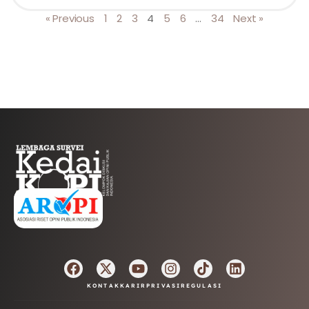
« Previous
1
2
3
4
5
6
…
34
Next »
AFILIASI
KONTAK
KARIR
PRIVASI
REGULASI