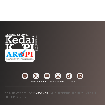
AFILIASI
KONTAK
KARIR
PRIVASI
REGULASI
COPYRIGHT © 2014-2024
KEDAIKOPI
:: KELOMPOK DISKUSI DAN KAJIAN OPINI
PUBLIK INDONESIA