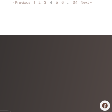
« Previous
1
2
3
4
5
6
…
34
Next »