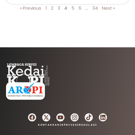
« Previous
1
2
3
4
5
6
…
34
Next »
AFILIASI
KONTAK
KARIR
PRIVASI
REGULASI