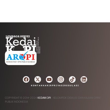
AFILIASI
KONTAK
KARIR
PRIVASI
REGULASI
COPYRIGHT © 2014-2024
KEDAIKOPI
:: KELOMPOK DISKUSI DAN KAJIAN OPINI
PUBLIK INDONESIA