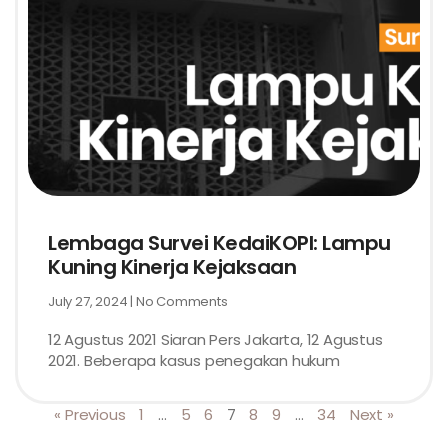
Lembaga Survei KedaiKOPI: Lampu
Kuning Kinerja Kejaksaan
July 27, 2024
No Comments
12 Agustus 2021 Siaran Pers Jakarta, 12 Agustus
2021. Beberapa kasus penegakan hukum
« Previous
1
…
5
6
7
8
9
…
34
Next »