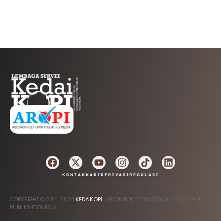
AFILIASI
KONTAK
KARIR
PRIVASI
REGULASI
COPYRIGHT © 2014-2024
KEDAIKOPI
:: KELOMPOK DISKUSI DAN KAJIAN OPINI
PUBLIK INDONESIA