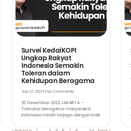
Survei KedaiKOPI
Ungkap Rakyat
Indonesia Semakin
Toleran dalam
Kehidupan Beragama
July 27, 2024
No Comments
20 Desember 2022 JAKARTA –
Toleransi beragama masyarakat
Indonesia masih terjaga dengan baik.
« Previous
1
…
4
5
6
7
8
…
34
Next »