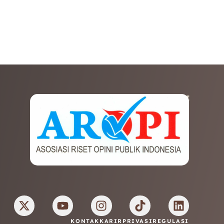
AFILIASI
KONTAK
KARIR
PRIVASI
REGULASI