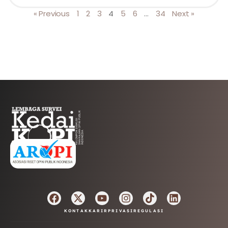
« Previous
1
2
3
4
5
6
…
34
Next »
AFILIASI
KONTAK
KARIR
PRIVASI
REGULASI