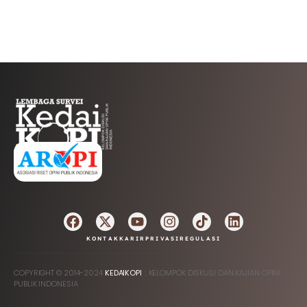
AFILIASI
KONTAK
KARIR
PRIVASI
REGULASI
COPYRIGHT © 2014-2024
KEDAIKOPI
:: KELOMPOK DISKUSI DAN KAJIAN OPINI
PUBLIK INDONESIA