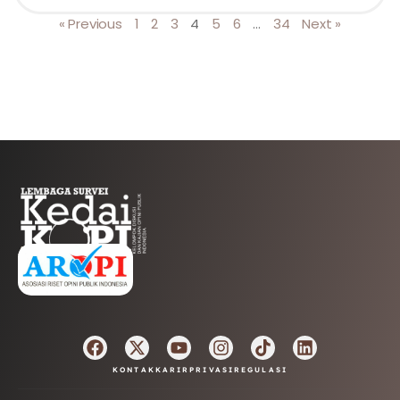
« Previous
1
2
3
4
5
6
…
34
Next »
AFILIASI
KONTAK
KARIR
PRIVASI
REGULASI