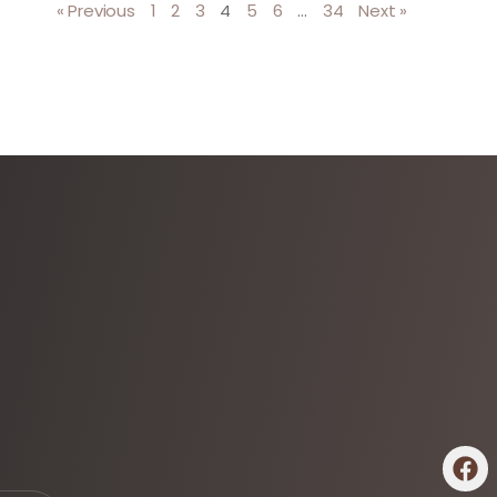
« Previous
1
2
3
4
5
6
…
34
Next »