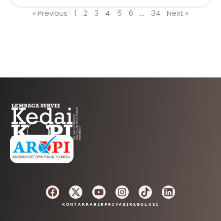
« Previous
1
2
3
4
5
6
…
34
Next »
AFILIASI
KONTAK
KARIR
PRIVASI
REGULASI