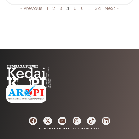
« Previous
1
2
3
4
5
6
…
34
Next »
AFILIASI
KONTAK
KARIR
PRIVASI
REGULASI