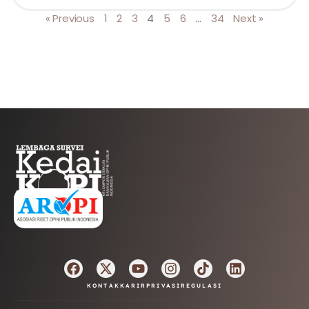
« Previous
1
2
3
4
5
6
…
34
Next »
AFILIASI
KONTAK
KARIR
PRIVASI
REGULASI