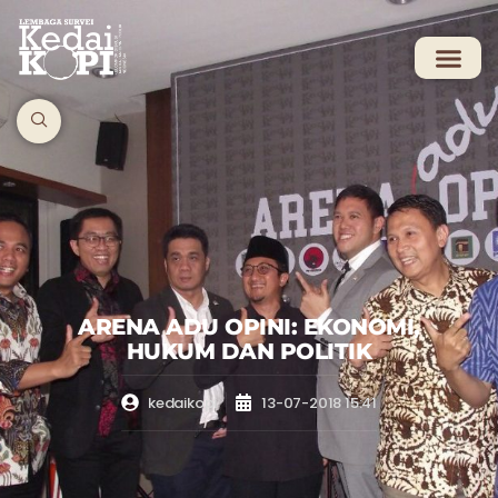
ARENA ADU OPINI: EKONOMI,
HUKUM DAN POLITIK
kedaikopi
13-07-2018 15:41