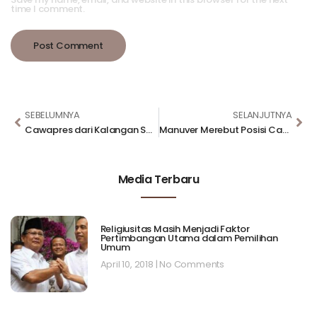
time I comment.
SEBELUMNYA
SELANJUTNYA
Cawapres dari Kalangan Santri Dinilai Tepat Dampingi Jokowi
Manuver Merebut Posisi Cawapres
Media Terbaru
Religiusitas Masih Menjadi Faktor
Pertimbangan Utama dalam Pemilihan
Umum
April 10, 2018
No Comments