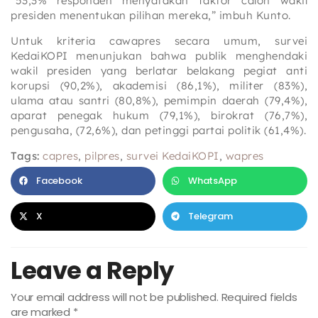
“53,3% responden menyatakan faktor calon wakil
presiden menentukan pilihan mereka,” imbuh Kunto.
Untuk kriteria cawapres secara umum, survei
KedaiKOPI menunjukan bahwa publik menghendaki
wakil presiden yang berlatar belakang pegiat anti
korupsi (90,2%), akademisi (86,1%), militer (83%),
ulama atau santri (80,8%), pemimpin daerah (79,4%),
aparat penegak hukum (79,1%), birokrat (76,7%),
pengusaha, (72,6%), dan petinggi partai politik (61,4%).
Tags:
capres
,
pilpres
,
survei KedaiKOPI
,
wapres
Facebook
WhatsApp
X
Telegram
Leave a Reply
Your email address will not be published.
Required fields
are marked
*