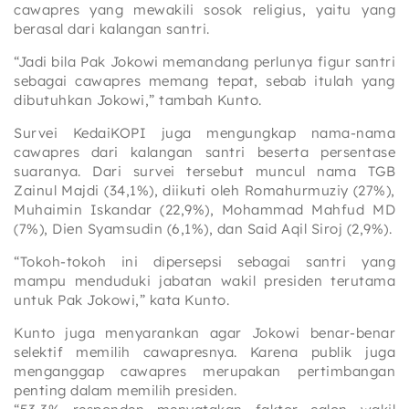
cawapres yang mewakili sosok religius, yaitu yang
berasal dari kalangan santri.
“Jadi bila Pak Jokowi memandang perlunya figur santri
sebagai cawapres memang tepat, sebab itulah yang
dibutuhkan Jokowi,” tambah Kunto.
Survei KedaiKOPI juga mengungkap nama-nama
cawapres dari kalangan santri beserta persentase
suaranya. Dari survei tersebut muncul nama TGB
Zainul Majdi (34,1%), diikuti oleh Romahurmuziy (27%),
Muhaimin Iskandar (22,9%), Mohammad Mahfud MD
(7%), Dien Syamsudin (6,1%), dan Said Aqil Siroj (2,9%).
“Tokoh-tokoh ini dipersepsi sebagai santri yang
mampu menduduki jabatan wakil presiden terutama
untuk Pak Jokowi,” kata Kunto.
Kunto juga menyarankan agar Jokowi benar-benar
selektif memilih cawapresnya. Karena publik juga
menganggap cawapres merupakan pertimbangan
penting dalam memilih presiden.