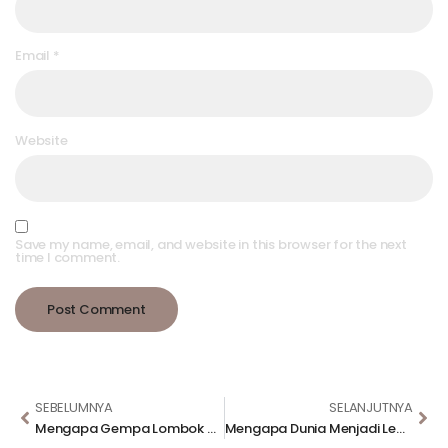
Email
*
Website
Save my name, email, and website in this browser for the next
time I comment.
SEBELUMNYA
SELANJUTNYA
Mengapa Gempa Lombok Belum Menjadi Bencana Nasional?
Mengapa Dunia Menjadi Lebih Baik Jika Anak Perempuan Bersekolah?