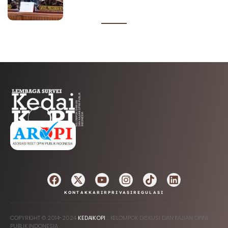
AFILIASI
KONTAK
KARIR
PRIVASI
REGULASI
COPYRIGHT © 2014-2024
KEDAIKOPI
:: KELOMPOK DISKUSI DAN KAJIAN OPINI
PUBLIK INDONESIA