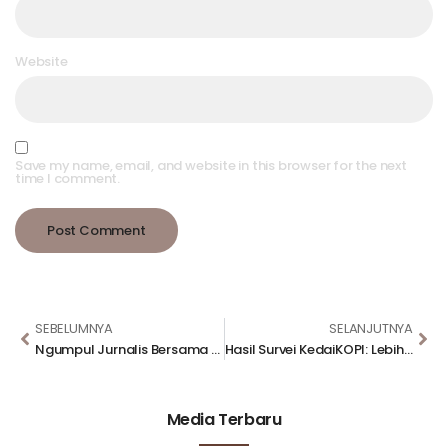
Website
Save my name, email, and website in this browser for the next
time I comment.
SEBELUMNYA
SELANJUTNYA
Ngumpul Jurnalis Bersama KedaiKOPI 2024
Hasil Survei KedaiKOPI: Lebih Banyak Warga Jabodetabek yang Tidak Setuju Pembatasan Usia Kendaraan Dibanding yang Setuju
Media Terbaru