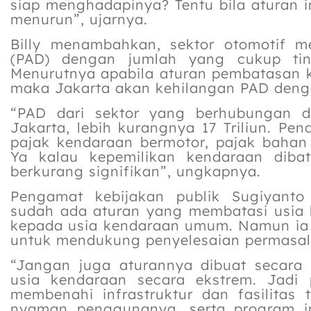
siap menghadapinya? Tentu bila aturan 
menurun”, ujarnya.
Billy menambahkan, sektor otomotif 
(PAD) dengan jumlah yang cukup ting
Menurutnya apabila aturan pembatasan k
maka Jakarta akan kehilangan PAD denga
“PAD dari sektor yang berhubungan de
Jakarta, lebih kurangnya 17 Triliun. Pen
pajak kendaraan bermotor, pajak bahan 
Ya kalau kepemilikan kendaraan dibat
berkurang signifikan”, ungkapnya.
Pengamat kebijakan publik Sugiyant
sudah ada aturan yang membatasi usia 
kepada usia kendaraan umum. Namun ia 
untuk mendukung penyelesaian permasala
“Jangan juga aturannya dibuat secara
usia kendaraan secara ekstrem. Jadi 
membenahi infrastruktur dan fasilitas
nyaman penggunanya, serta program in