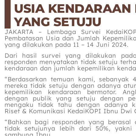
USIA KENDARAAN 
YANG SETUJU
JAKARTA – Lembaga Survei KedaiKOPI 
Pembatasan Usia dan Jumlah Kepemilik
yang dilakukan pada 11 – 14 Juni 2024.
Dari hasil survei yang dilakukan pad
responden menyatakan tidak setuju terh
kendaraan dan jumlah kepemilikan kenda
“Berdasarkan temuan kami, sebanyak 
mereka tidak setuju dengan adanya atu
kepemilikan kendaraan bermotor. Ang
dengan publik yang setuju dengan pe
mengaku tidak tahu dengan adanya keb
Riset & Komunikasi KedaiKOPI Ibnu Dwi 
“Bahkan bagi responden yang berasal d
tidak setujunya lebih dari 50%, yakn
sambung Ibnu.