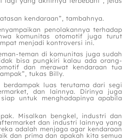
 lagi yang akhirnya terbebani”, jelas
mbatasan kendaraan”, tambahnya.
menyampaikan penolakannya terhadap
hwa komunitas otomotif juga turut
at menjadi kontroversi ini.
 teman-teman di komunitas juga sudah
idak bisa pungkiri kalau ada orang-
omotif dan merawat kendaraan tua
ampak”, tukas Billy.
an berdampak luas terutama dari segi
termarket, dan lainnya. Dirinya juga
siap untuk menghadapinya apabila
pak. Misalkan bengkel, industri dan
ftermarket dan industri lainnya yang
reka adalah menjaga agar kendaraan
aik dan prima dan apakah kita semua