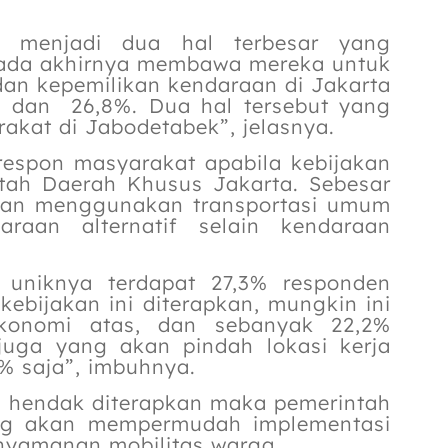
a menjadi dua hal terbesar yang
pada akhirnya membawa mereka untuk
an kepemilikan kendaraan di Jakarta
 dan 26,8%. Dua hal tersebut yang
akat di Jabodetabek”, jelasnya.
 respon masyarakat apabila kebijakan
ntah Daerah Khusus Jakarta. Sebesar
kan menggunakan transportasi umum
aan alternatif selain kendaraan
f, uniknya terdapat 27,3% responden
ebijakan ini diterapkan, mungkin ini
konomi atas, dan sebanyak 22,2%
 juga yang akan pindah lokasi kerja
7% saja”, imbuhnya.
ni hendak diterapkan maka pemerintah
ng akan mempermudah implementasi
nyamanan mobilitas warga.