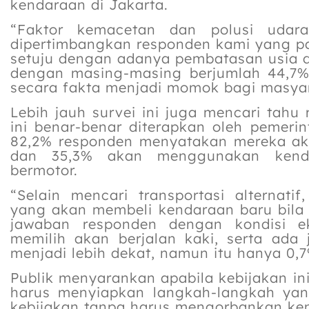
kendaraan di Jakarta.
“Faktor kemacetan dan polusi udar
dipertimbangkan responden kami yang 
setuju dengan adanya pembatasan usia d
dengan masing-masing berjumlah 44,7%
secara fakta menjadi momok bagi masyar
Lebih jauh survei ini juga mencari tahu
ini benar-benar diterapkan oleh pemeri
82,2% responden menyatakan mereka a
dan 35,3% akan menggunakan kendar
bermotor.
“Selain mencari transportasi alternati
yang akan membeli kendaraan baru bila k
jawaban responden dengan kondisi e
memilih akan berjalan kaki, serta ada
menjadi lebih dekat, namun itu hanya 0,
Publik menyarankan apabila kebijakan i
harus menyiapkan langkah-langkah ya
kebijakan tanpa harus mengorbankan ke