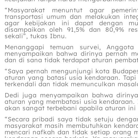
“Masyarakat menuntut agar pemerin
transportasi umum dan melakukan integ
agar kebijakan ini dapat dengan mu
disampaikan oleh 91,5% dan 80,9% res
sekali”, tukas Ibnu.
Menanggapi temuan survei, Anggota
menyampaikan bahwa dirinya pernah me
dan di sana tidak terdapat aturan pemba
“Saya pernah mengunjungi kota Budapest
aturan yang batasi usia kendaraan. Tap
terkendali dan tidak memunculkan masala
Dedi juga menyampaikan bahwa dirinya 
aturan yang membatasi usia kendaraan
akan sangat terbebani apabila aturan ini
“Secara pribadi saya tidak setuju den
masyarakat masih membutuhkan kendaraa
mencari nafkah dan tidak setiap orang