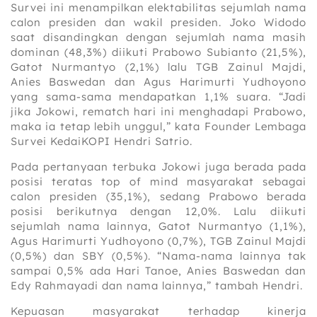
Survei ini menampilkan elektabilitas sejumlah nama
calon presiden dan wakil presiden. Joko Widodo
saat disandingkan dengan sejumlah nama masih
dominan (48,3%) diikuti Prabowo Subianto (21,5%),
Gatot Nurmantyo (2,1%) lalu TGB Zainul Majdi,
Anies Baswedan dan Agus Harimurti Yudhoyono
yang sama-sama mendapatkan 1,1% suara. “Jadi
jika Jokowi, rematch hari ini menghadapi Prabowo,
maka ia tetap lebih unggul,” kata Founder Lembaga
Survei KedaiKOPI Hendri Satrio.
Pada pertanyaan terbuka Jokowi juga berada pada
posisi teratas top of mind masyarakat sebagai
calon presiden (35,1%), sedang Prabowo berada
posisi berikutnya dengan 12,0%. Lalu diikuti
sejumlah nama lainnya, Gatot Nurmantyo (1,1%),
Agus Harimurti Yudhoyono (0,7%), TGB Zainul Majdi
(0,5%) dan SBY (0,5%). “Nama-nama lainnya tak
sampai 0,5% ada Hari Tanoe, Anies Baswedan dan
Edy Rahmayadi dan nama lainnya,” tambah Hendri.
Kepuasan masyarakat terhadap kinerja