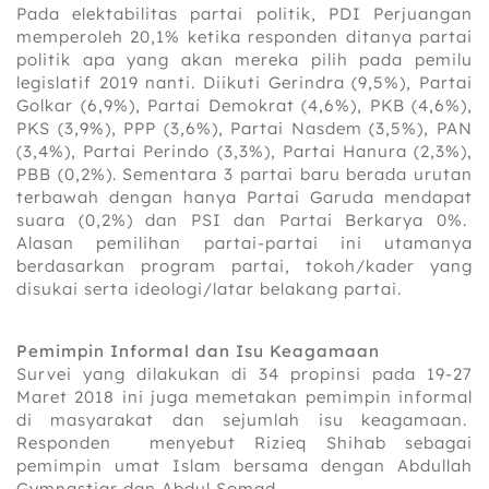
Pada elektabilitas partai politik, PDI Perjuangan
memperoleh 20,1% ketika responden ditanya partai
politik apa yang akan mereka pilih pada pemilu
legislatif 2019 nanti. Diikuti Gerindra (9,5%), Partai
Golkar (6,9%), Partai Demokrat (4,6%), PKB (4,6%),
PKS (3,9%), PPP (3,6%), Partai Nasdem (3,5%), PAN
(3,4%), Partai Perindo (3,3%), Partai Hanura (2,3%),
PBB (0,2%). Sementara 3 partai baru berada urutan
terbawah dengan hanya Partai Garuda mendapat
suara (0,2%) dan PSI dan Partai Berkarya 0%.
Alasan pemilihan partai-partai ini utamanya
berdasarkan program partai, tokoh/kader yang
disukai serta ideologi/latar belakang partai.
Pemimpin Informal dan Isu Keagamaan
Survei yang dilakukan di 34 propinsi pada 19-27
Maret 2018 ini juga memetakan pemimpin informal
di masyarakat dan sejumlah isu keagamaan.
Responden menyebut Rizieq Shihab sebagai
pemimpin umat Islam bersama dengan Abdullah
Gymnastiar dan Abdul Somad.