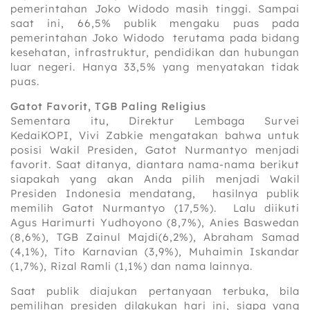
pemerintahan Joko Widodo masih tinggi. Sampai
saat ini, 66,5% publik mengaku puas pada
pemerintahan Joko Widodo terutama pada bidang
kesehatan, infrastruktur, pendidikan dan hubungan
luar negeri. Hanya 33,5% yang menyatakan tidak
puas.
Gatot Favorit, TGB Paling Religius
Sementara itu, Direktur Lembaga Survei
KedaiKOPI, Vivi Zabkie mengatakan bahwa untuk
posisi Wakil Presiden, Gatot Nurmantyo menjadi
favorit. Saat ditanya, diantara nama-nama berikut
siapakah yang akan Anda pilih menjadi Wakil
Presiden Indonesia mendatang, hasilnya publik
memilih Gatot Nurmantyo (17,5%). Lalu diikuti
Agus Harimurti Yudhoyono (8,7%), Anies Baswedan
(8,6%), TGB Zainul Majdi(6,2%), Abraham Samad
(4,1%), Tito Karnavian (3,9%), Muhaimin Iskandar
(1,7%), Rizal Ramli (1,1%) dan nama lainnya.
Saat publik diajukan pertanyaan terbuka, bila
pemilihan presiden dilakukan hari ini, siapa yang