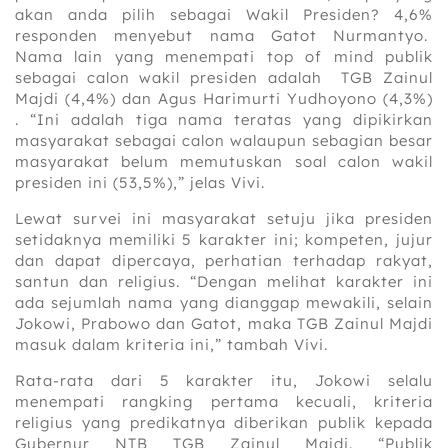
akan anda pilih sebagai Wakil Presiden? 4,6%
responden menyebut nama Gatot Nurmantyo.
Nama lain yang menempati top of mind publik
sebagai calon wakil presiden adalah TGB Zainul
Majdi (4,4%) dan Agus Harimurti Yudhoyono (4,3%)
. “Ini adalah tiga nama teratas yang dipikirkan
masyarakat sebagai calon walaupun sebagian besar
masyarakat belum memutuskan soal calon wakil
presiden ini (53,5%),” jelas Vivi.
Lewat survei ini masyarakat setuju jika presiden
setidaknya memiliki 5 karakter ini; kompeten, jujur
dan dapat dipercaya, perhatian terhadap rakyat,
santun dan religius. “Dengan melihat karakter ini
ada sejumlah nama yang dianggap mewakili, selain
Jokowi, Prabowo dan Gatot, maka TGB Zainul Majdi
masuk dalam kriteria ini,” tambah Vivi.
Rata-rata dari 5 karakter itu, Jokowi selalu
menempati rangking pertama kecuali, kriteria
religius yang predikatnya diberikan publik kepada
Gubernur NTB TGB Zainul Majdi. “Publik