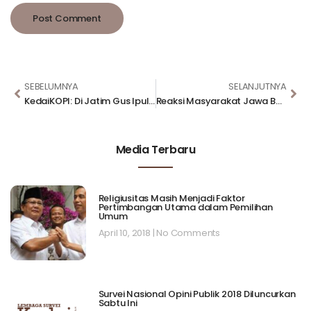
SEBELUMNYA
SELANJUTNYA
KedaiKOPI: Di Jatim Gus Ipul-Puti Guntur Masih Unggul atas Khofifah-Emil
Reaksi Masyarakat Jawa Barat atas Kasus Puisi Sukmawati Soekarnoputri
Media Terbaru
Religiusitas Masih Menjadi Faktor
Pertimbangan Utama dalam Pemilihan
Umum
April 10, 2018
No Comments
Survei Nasional Opini Publik 2018 Diluncurkan
Sabtu Ini