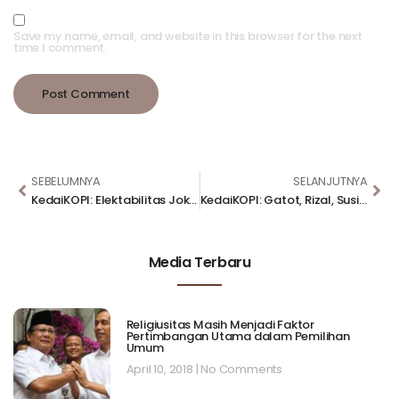
Save my name, email, and website in this browser for the next
time I comment.
SEBELUMNYA
SELANJUTNYA
KedaiKOPI: Elektabilitas Jokowi Tertinggi, Gatot Cawapres Favorit, TGB Paling Religius
KedaiKOPI: Gatot, Rizal, Susi, Anies dan TGB, 5 Besar Calon Presiden Alternatif
Media Terbaru
Religiusitas Masih Menjadi Faktor
Pertimbangan Utama dalam Pemilihan
Umum
April 10, 2018
No Comments