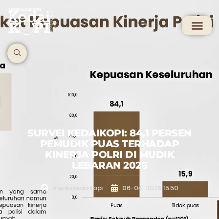
SURVEI KEDAIKOPI: 84,1 PERSEN
PEMUDIK PUAS TERHADAP
KINERJA POLRI DI MUDIK
LEBARAN 2026
mediakedaikopi
06-04-2026 15:50