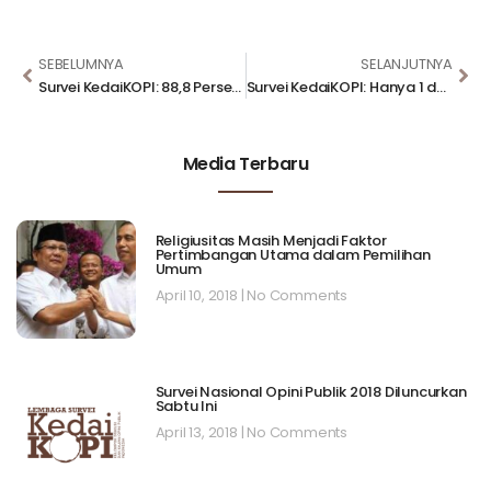
SEBELUMNYA
SELANJUTNYA
Survei KedaiKOPI: 88,8 Persen Masyarakat Puas dengan Manajemen Pemerintah dalam Mudik Lebaran 2026
Survei KedaiKOPI: Hanya 1 dari 5 Pemudik yang Gunakan Mudikpedia Selama Lebaran 2026
Media Terbaru
Religiusitas Masih Menjadi Faktor
Pertimbangan Utama dalam Pemilihan
Umum
April 10, 2018
No Comments
Survei Nasional Opini Publik 2018 Diluncurkan
Sabtu Ini
April 13, 2018
No Comments