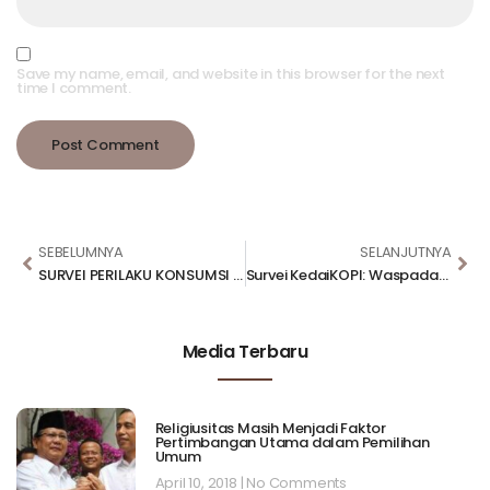
Save my name, email, and website in this browser for the next
time I comment.
SEBELUMNYA
SELANJUTNYA
SURVEI PERILAKU KONSUMSI & DAYA BELI MASYARAKAT KELAS MENENGAH
Survei KedaiKOPI: Waspada! Kelapa Terancam Langka dan Mahal pada Awal 2026
Media Terbaru
Religiusitas Masih Menjadi Faktor
Pertimbangan Utama dalam Pemilihan
Umum
April 10, 2018
No Comments