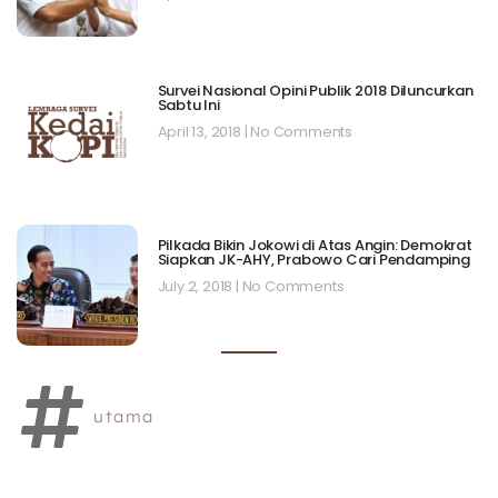
Survei Nasional Opini Publik 2018 Diluncurkan
Sabtu Ini
April 13, 2018
No Comments
Pilkada Bikin Jokowi di Atas Angin: Demokrat
Siapkan JK-AHY, Prabowo Cari Pendamping
July 2, 2018
No Comments
utama