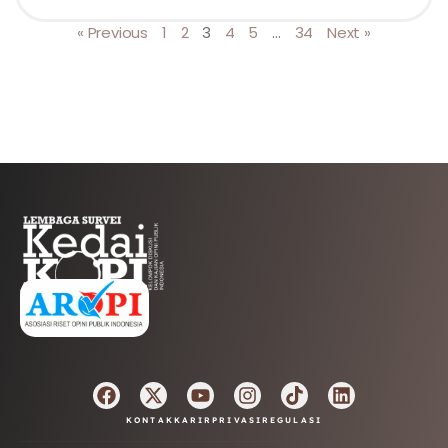
« Previous
1
2
3
4
5
…
34
Next »
AFILIASI
KONTAK
KARIR
PRIVASI
REGULASI