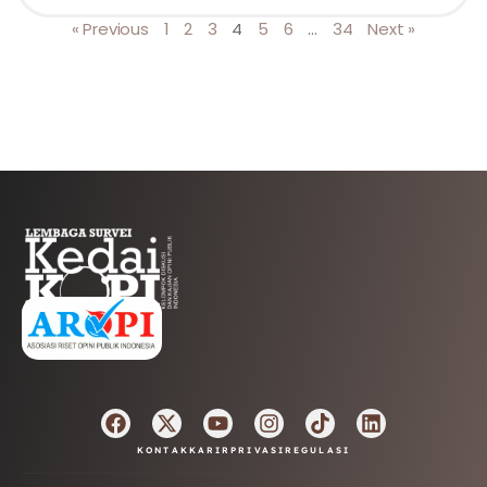
« Previous
1
2
3
4
5
6
…
34
Next »
AFILIASI
KONTAK
KARIR
PRIVASI
REGULASI