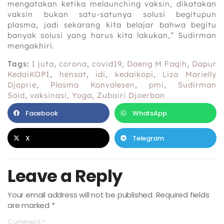
mengatakan ketika melaunching vaksin, dikatakan
vaksin bukan satu-satunya solusi begitupun
plasma, jadi sekarang kita belajar bahwa begitu
banyak solusi yang harus kita lakukan,” Sudirman
mengakhiri.
Tags:
1 juta
,
corona
,
covid19
,
Daeng M Faqih
,
Dapur
KedaiKOPI
,
hensat
,
idi
,
kedaikopi
,
Liza Marielly
Djaprie
,
Plasma Konvalesen
,
pmi
,
Sudirman
Said
,
vaksinasi
,
Yoga
,
Zubairi Djoerban
Facebook
WhatsApp
X
Telegram
Leave a Reply
Your email address will not be published.
Required fields
are marked
*
Comment
*