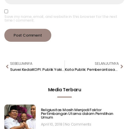
Save my name, email, and website in this browser for the next
time I comment.
SEBELUMNYA
SELANJUTNYA
Survei KedaiKOPI: Publik Yakin Vaksin Merah Putih Akhiri COVID-19
Kata Publik: Pemberantasan Korupsi Makin Baik Karena OTT
Media Terbaru
Religiusitas Masih Menjadi Faktor
Pertimbangan Utama dalam Pemilihan
Umum
April 10, 2018
No Comments