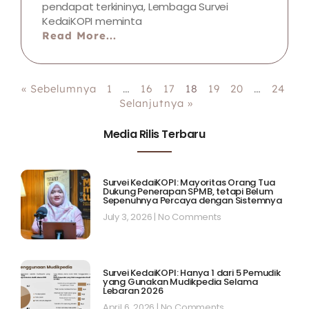
pendapat terkininya, Lembaga Survei
KedaiKOPI meminta
Read More...
« Sebelumnya
1
…
16
17
18
19
20
…
24
Selanjutnya »
Media Rilis Terbaru
Survei KedaiKOPI: Mayoritas Orang Tua
Dukung Penerapan SPMB, tetapi Belum
Sepenuhnya Percaya dengan Sistemnya
July 3, 2026
No Comments
Survei KedaiKOPI: Hanya 1 dari 5 Pemudik
yang Gunakan Mudikpedia Selama
Lebaran 2026
April 6, 2026
No Comments