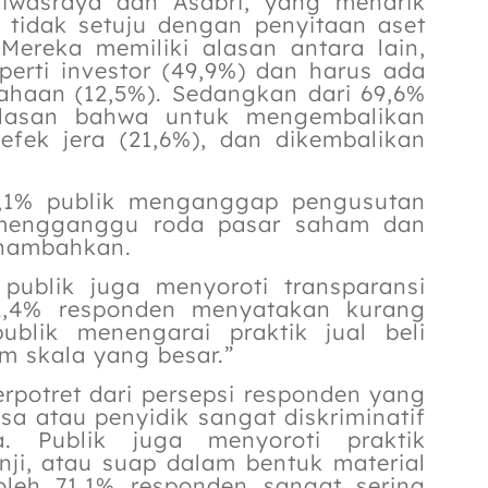
Jiwasraya dan Asabri, yang menarik
 tidak setuju dengan penyitaan aset
 Mereka memiliki alasan antara lain,
perti investor (49,9%) dan harus ada
ahaan (12,5%). Sedangkan dari 69,6%
alasan bahwa untuk mengembalikan
efek jera (21,6%), dan dikembalikan
9,1% publik menganggap pengusutan
h mengganggu roda pasar saham dan
menambahkan.
publik juga menyoroti transparansi
52,4% responden menyatakan kurang
publik menengarai praktik jual beli
m skala yang besar.”
rpotret dari persepsi responden yang
a atau penyidik sangat diskriminatif
. Publik juga menyoroti praktik
ji, atau suap dalam bentuk material
leh 71,1% responden sangat sering