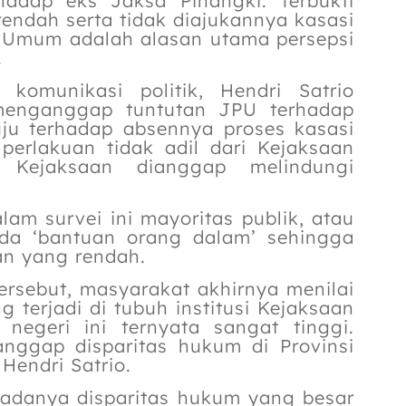
rhadap eks Jaksa Pinangki. Terbukti
ndah serta tidak diajukannya kasasi
t Umum adalah alasan utama persepsi
.
komunikasi politik, Hendri Satrio
menganggap tuntutan JPU terhadap
tuju terhadap absennya proses kasasi
erlakuan tidak adil dari Kejaksaan
 Kejaksaan dianggap melindungi
am survei ini mayoritas publik, atau
ada ‘bantuan orang dalam’ sehingga
n yang rendah.
tersebut, masyarakat akhirnya menilai
 terjadi di tubuh institusi Kejaksaan
 negeri ini ternyata sangat tinggi.
nggap disparitas hukum di Provinsi
Hendri Satrio.
 adanya disparitas hukum yang besar