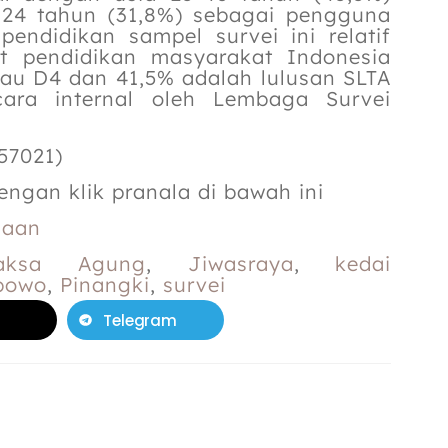
7-24 tahun (31,8%) sebagai pengguna
 pendidikan sampel survei ini relatif
kat pendidikan masyarakat Indonesia
au D4 dan 41,5% adalah lulusan SLTA
ecara internal oleh Lembaga Survei
57021)
engan klik pranala di bawah ini
saan
aksa Agung
,
Jiwasraya
,
kedai
bowo
,
Pinangki
,
survei
Telegram