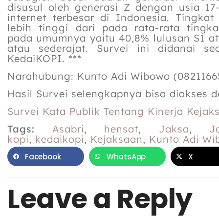
disusul oleh generasi Z dengan usia 1
internet terbesar di Indonesia. Tingkat
lebih tinggi dari pada rata-rata ting
pada umumnya yaitu 40,8% lulusan S1 at
atau sederajat. Survei ini didanai s
KedaiKOPI. ***
Narahubung: Kunto Adi Wibowo (0821166
Hasil Survei selengkapnya bisa diakses d
Survei Kata Publik Tentang Kinerja Kejak
Tags:
Asabri
,
hensat
,
Jaksa
,
J
kopi
,
kedaikopi
,
Kejaksaan
,
Kunto Adi Wi
Facebook
WhatsApp
X
Leave a Reply