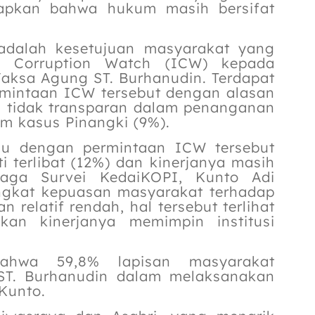
gkapkan bahwa hukum masih bersifat
 adalah kesetujuan masyarakat yang
ia Corruption Watch (ICW) kepada
aksa Agung ST. Burhanudin. Terdapat
rmintaan ICW tersebut dengan alasan
, tidak transparan dalam penanganan
am kasus Pinangki (9%).
ju dengan permintaan ICW tersebut
i terlibat (12%) dan kinerjanya masih
mbaga Survei KedaiKOPI, Kunto Adi
ngkat kepuasan masyarakat terhadap
 relatif rendah, hal tersebut terlihat
an kinerjanya memimpin institusi
ahwa 59,8% lapisan masyarakat
T. Burhanudin dalam melaksanakan
 Kunto.