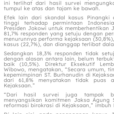
ini terlihat dari hasil survei mengun
tumpul ke atas dan tajam ke bawah.
Efek lain dari skandal kasus Pinangki
tinggi terhadap permintaan Indones
Presiden Jokowi untuk memberhentikan J
81,7% responden yang setuju dengan pe
menurunnya performa kejaksaan (30,8%)
kasus (22,7%), dan dianggap terlibat dal
Sedangkan 18,3% responden tidak setu
dengan alasan antara lain, belum terbukt
baik (10,5%). Direktur Eksekutif Le
Wibowo, mengatakan, “Secara umum, ti
kepemimpinan ST. Burhanudin di Kejaksaan
dari 61,8% menyatakan tidak puas ak
Kejaksaan.”
“Dari hasil survei juga tampak b
menyangsikan komitmen Jaksa Agung S
reformasi birokrasi di Kejaksaan,” imbuh