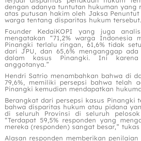
terjadi disparitas perlakuan hukum te
dengan adanya tuntutan hukuman yang re
atas putusan hakim oleh Jaksa Penuntu
warga tentang disparitas hukum tersebut
Founder KedaiKOPI yang juga analis 
mengatakan “71,2% warga Indonesia 
Pinangki terlalu ringan, 61,6% tidak se
dari JPU, dan 65,6% menganggap ada p
dalam kasus Pinangki. Ini karena
anggotanya.”
Hendri Satrio menambahkan bahwa di dal
79,6%, memiliki persepsi bahwa telah 
Pinangki kemudian mendapatkan hukuma
Berangkat dari persepsi kasus Pinangki 
bahwa disparitas hukum atau pidana yang
di seluruh Provinsi di seluruh pelosok
“Terdapat 59,5% responden yang menga
mereka (responden) sangat besar,” tukas 
Alasan responden memberikan penilaian