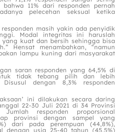
an bahwa 11% dari responden pernah
adanya pelecehan seksual ketika
% responden masih yakin ada penyidik
nggi. Modal integritas ini haruslah
 yang kuat dan bersih sehingga bisa
ih.” Hensat menambahkan, “namun
rupakan lampu kuning dari masyarakat
engan saran responden yang 64,5% di
tuk tidak tebang pilih dan lebih
 Disusul dengan 8,3% responden
jaksaan’ ini dilakukan secara daring
ggal 22-30 Juli 2021 di 34 Provinsi
 Jumlah responden proporsional
tiap provinsi dengan sampel yang
,2%) dari pada perempuan (44,8%),
al dengan usia 25-40 tahun (45,5%)