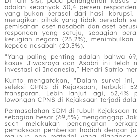
Di lain sisi, pada penanganan kasus 
adalah sebanyak 30,4 persen responden
yang bukan berasal dari hasil korupsi.
merugikan pihak yang tidak bersalah se
pemisahan aset nasabah dan aset perus
responden yang setuju, sebagian ber
kerugian negara (23,2%), menimbulkan 
kepada nasabah (20,3%).
“Yang paling penting adalah bahwa 6
kasus Jiwasraya dan Asabri ini tela
investasi di Indonesia,” Hendri Satrio 
Kunto mengatakan, “Dalam survei ini, 
seleksi CPNS di Kejaksaan, terbukti 
transparan. Lebih lanjut lagi, 62,4% 
lowongan CPNS di Kejaksaan terjadi dala
Permasalahan SDM di tubuh Kejaksaan te
sebagian besar (69,5%) menganggap Jaks
saat melakukan penanganan perkara
pemaksaan pemberian hadiah dengan jan
maupun non material yang dianggap o