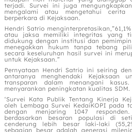
terjadi. Survei ini juga mengungkapk
mengalami atau mengetahui cerita 
berperkara di Kejaksaan.
Hendri Satrio menginterpretasikan,”61,1
atau jaksa memiliki integritas yang ti
didukung dengan institusi dan pemimpin
menegakkan hukum tanpa tebang pil
secara keseluruhan hasil survei ini me
untuk Kejaksaan.”
Pernyataan Hendri Satrio ini seiring d
antaranya menghendaki Kejaksaan un
transparan dalam menangani kasus.
menyarankan peningkatan kualitas SDM.
‘Survei Kata Publik Tentang Kinerja Ke
oleh Lembaga Survei KedaiKOPI pada tan
dengan menjaring 1047 responden.
berdasarkan besaran populasi di se
cenderung lebih besar laki-laki (55
sebagian besar adalah generasi mileni